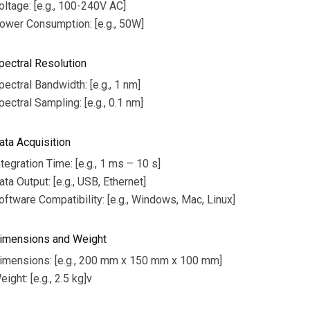
oltage: [e.g., 100-240V AC]
ower Consumption: [e.g., 50W]
pectral Resolution
pectral Bandwidth: [e.g., 1 nm]
pectral Sampling: [e.g., 0.1 nm]
ata Acquisition
ntegration Time: [e.g., 1 ms – 10 s]
ata Output: [e.g., USB, Ethernet]
oftware Compatibility: [e.g., Windows, Mac, Linux]
imensions and Weight
imensions: [e.g., 200 mm x 150 mm x 100 mm]
eight: [e.g., 2.5 kg]v